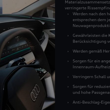
Materialzusammensetzu
verringerte Rissempfind
›
Werden nach den ho
entsprechen dem je
Neuwagenprodukti
›
Gewährleisten die K
Berücksichtigung v
›
Werden gemäß Hers
›
Sorgen für ein an
Innenraum-Aufheiz
›
Verringern Schall u
›
Sorgen für reduzie
und hohe Passgenau
›
Anti-Beschlag-Eigen