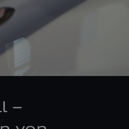
l –
n von